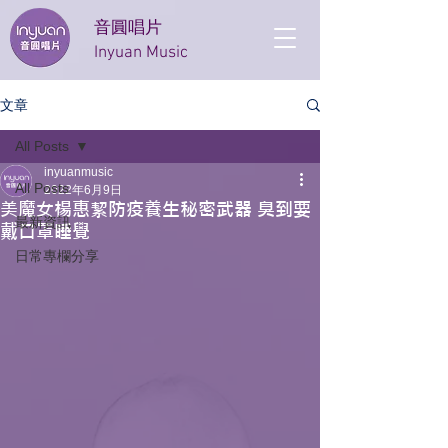
音圓唱片
Inyuan Music
文章
All Posts
inyuanmusic
All Posts
2022年6月9日
美魔女楊惠絜防疫養生秘密武器 臭到要
最新資訊
戴口罩睡覺
日常專欄分享