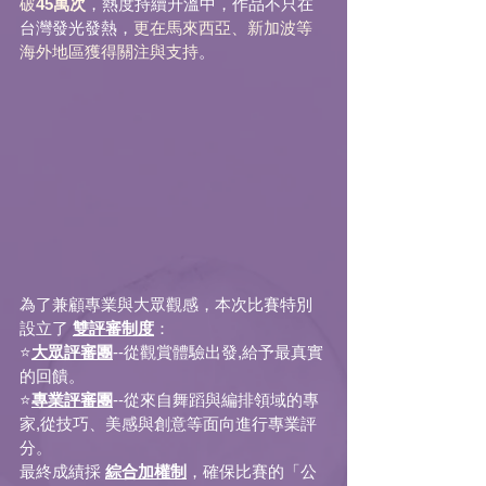
破
45萬次
，熱度持續升溫中，作品不只在
台灣發光發熱，
更在馬來西亞、新加波等
海外地區獲得關注與支持
。
為了兼顧專業與大眾觀感，本次比賽特別
設立了 
雙評審制度
：
⭐
大眾評審團
--從觀賞體驗出發,給予最真實
的回饋。
⭐
專業評審團
--從來自舞蹈與編排領域的專
家,從技巧、美感與創意等面向進行專業評
分。
最終成績採 
綜合加權制
，確保比賽的「公