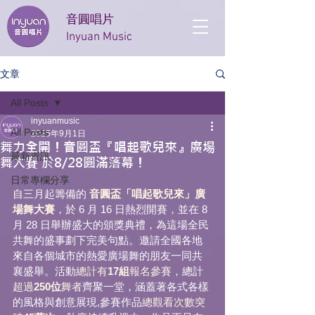
音圓唱片
Inyuan Music
文章
All Posts
inyuanmusic
All Posts
2025年9月1日
舞力全開！音圓盃『唱起歌兒來』廣場
最新資訊
舞大賽 於8/28圓滿落幕！
日常專欄分享
自三月起籌備的
音圓盃「唱起歌兒來」廣
場舞大賽
，於 6 月 16 日熱烈開賽，並在 8 
月 28 日舉辦盛大的頒獎典禮，為這場全民
共舞的盛事劃下完美句點。邀請全國各地
來自各個城市的熱愛廣場舞的朋友一同共
襄盛舉。活動
總計有
17組
報名參賽
，總計
超過
250位
舞者
齊聚一堂，涵蓋著各式各樣
的風格與創意展現,參賽作品
總觀看次數突