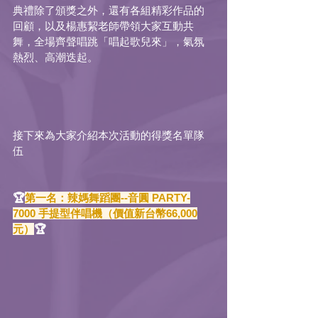
典禮除了頒獎之外，還有各組精彩作品的
回顧，以及楊惠絜老師帶領大家互動共
舞，全場齊聲唱跳「唱起歌兒來」，氣氛
熱烈、高潮迭起。
接下來為大家介紹本次活動的得獎名單隊
伍
🏆
第一名：辣媽舞蹈團--音圓 PARTY-
7000 手提型伴唱機（價值新台幣66,000
元）
🏆