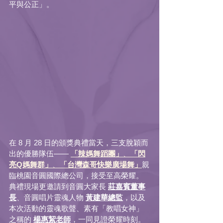
平與公正」。
在 8 月 28 日的頒獎典禮當天，三支脫穎而
出的優勝隊伍—— 
「辣媽舞蹈團」
、
「閃
亮Q媽舞群」
、
「台灣森哥快樂廣場舞」
親
臨桃園音圓國際總公司，接受至高榮耀。
典禮現場更邀請到音圓大家長 
莊嘉賓董事
長
、音圓唱片靈魂人物 
黃建華總監
，以及
本次活動的靈魂歌聲、素有「教唱女神」
之稱的 
楊惠絜老師
，一同見證榮耀時刻。