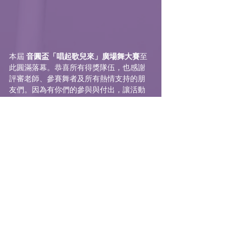
本屆 
音圓盃「唱起歌兒來」廣場舞大賽
至
此圓滿落幕。恭喜所有得獎隊伍，也感謝
評審老師、參賽舞者及所有熱情支持的朋
友們。因為有你們的參與與付出，讓活動
更加完美。期待在下一屆音圓盃，再次與
大家相聚，共同演繹更多精彩篇章！
🟣
回顧 
音圓盃「唱起歌兒來」廣場舞大賽 
舞蹈作品
🟣
觀看 
楊惠絜-唱起歌兒來
MV