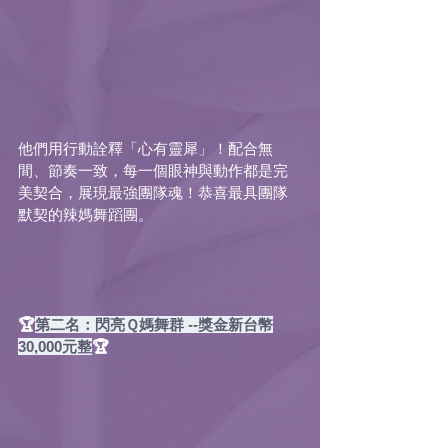
他們用行動詮釋「心有靈犀」！配合無
間、節奏一致，每一個眼神與動作都是完
美契合，展現最強團隊魂！恭喜最具團隊
默契的辣媽
舞蹈團。
🏆
第二名：閃亮Ｑ媽舞群 --獎金新台幣
30,000元整
🏆