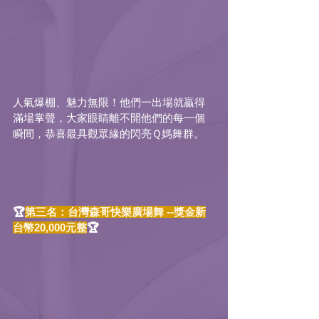
人氣爆棚、魅力無限！他們一出場就贏得
滿場掌聲，大家眼睛離不開他們的每一個
瞬間，恭喜最具
觀眾緣的閃亮
Ｑ媽舞群。
🏆
第三名：台灣森哥快樂廣場舞 --獎金新
台幣20,000元整
🏆