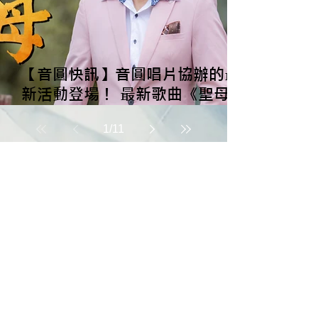
【音圓快訊】音圓唱片協辦的最
新活動登場！ 最新歌曲《聖母》
網路傳唱大賽 開跑！
1
/
11
日常專欄分享
inyuanmusic