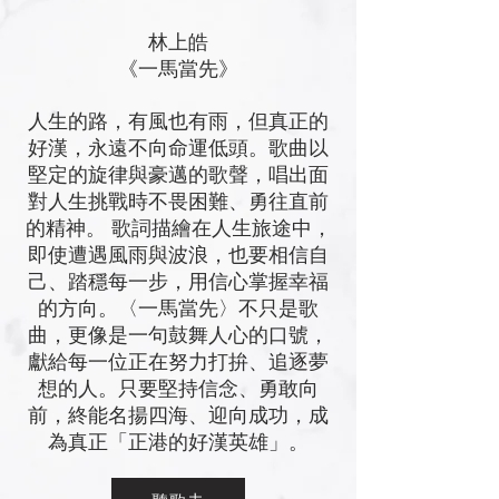
林上皓
《一馬當先
》
人生的路，有風也有雨，但真正的
好漢，永遠不向命運低頭。歌曲以
堅定的旋律與豪邁的歌聲，唱出面
對人生挑戰時不畏困難、勇往直前
的精神。 歌詞描繪在人生旅途中，
即使遭遇風雨與波浪，也要相信自
己、踏穩每一步，用信心掌握幸福
的方向。〈一馬當先〉不只是歌
曲，更像是一句鼓舞人心的口號，
獻給每一位正在努力打拚、追逐夢
想的人。只要堅持信念、勇敢向
前，終能名揚四海、迎向成功，成
為真正「正港的好漢英雄」。