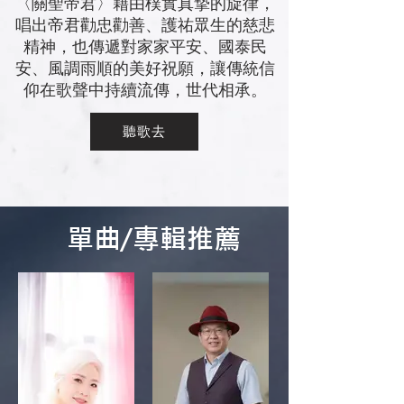
〈關聖帝君〉藉由樸實真摯的旋律，
唱出帝君勸忠勸善、護祐眾生的慈悲
精神，也傳遞對家家平安、國泰民
安、風調雨順的美好祝願，讓傳統信
仰在歌聲中持續流傳，世代相承。
聽歌去
單曲/專輯推薦