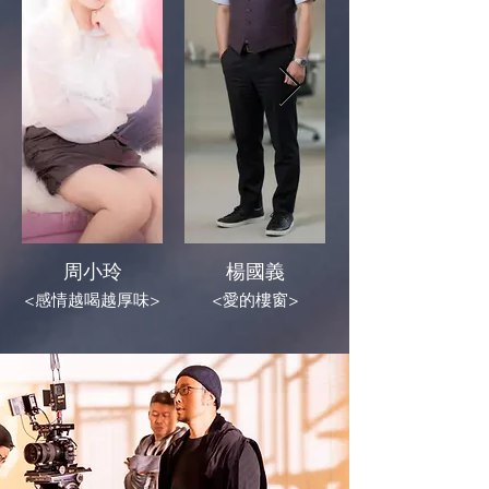
周小玲
楊國義
<感情越喝越厚味>
<愛的樓窗>