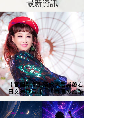
最新資訊
inyuanmusic
【音圓新聞】演歌天后吳蕙君推
日文演歌單曲，「春風の旅路」
唱出人生轉念。
inyuanmusic