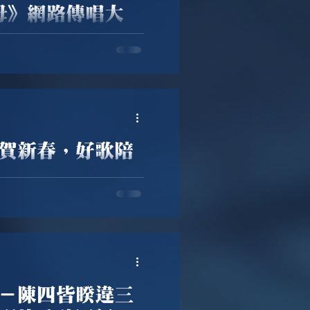
母》網路傳唱大
🎉 🎤 音圓唱片最新歌曲
保佑 😘 👉 還有獎金等你拿
賀新春，好歌陪
。 這個新春，讓音圓唱片用
 用音樂點燃鬥志，用旋律迎
－陳四皆睽違三