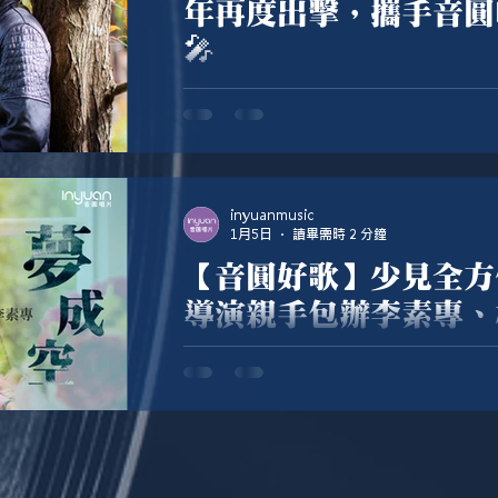
年再度出擊，攜手音圓
🎤
美聲王子－陳四皆繼 2022 年發行〈
（feat. 陳美月）〉之後，睽違三年
歸！🎤
inyuanmusic
1月5日
讀畢需時 2 分鐘
【音圓好歌】少見全方
導演親手包辦李素專、
空〉唱出愛成空
【音圓好歌】少見全方位製作！黃建華
〈夢成空〉唱出愛成空