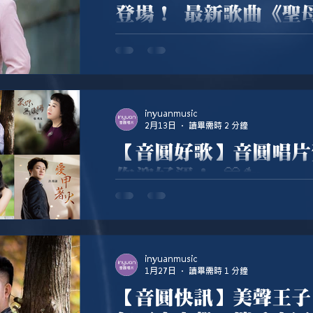
登場！ 最新歌曲《聖
賽 開跑！
來啦來啦～音圓唱片協辦的最新活動登場！ 
《聖母》網路傳唱大賽 開跑！ 👉 有唱有
😍
inyuanmusic
2月13日
讀畢需時 2 分鐘
【音圓好歌】音圓唱片
你迎好運！ 🎊🐎
馬年到，奔騰向前，馬力全開，翻轉新局
一首首真誠的作品，陪你開啟嶄新篇章。
接好運！
inyuanmusic
1月27日
讀畢需時 1 分鐘
【音圓快訊】美聲王子