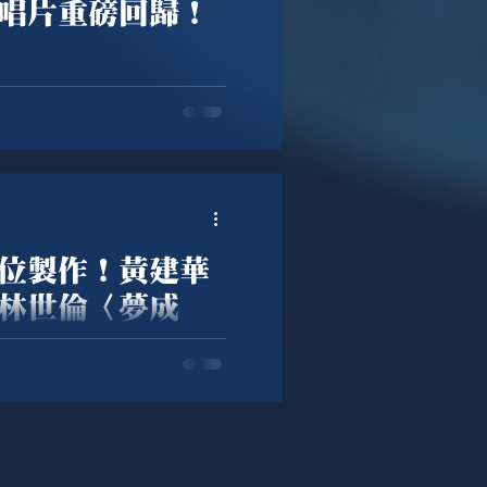
唱片重磅回歸！
孤影千行淚〉、〈人生有你
再度出擊，攜手音圓唱片重磅回
位製作！黃建華
林世倫〈夢成
導演親手包辦李素專、林世倫