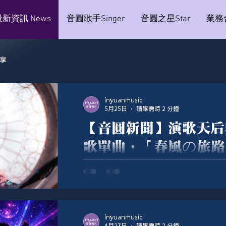
最新資訊 News
音圓歌手Singer
音圓之星Star
業務合
享
inyuanmusic
5月25日
讀畢需時 2 分鐘
【音圓新聞】演歌天后
歌單曲，「春風の旅路
念。
有「演歌天后」美譽的吳蕙君推出全新
路」、「夕焼けの道」，以溫柔細膩的
望、迷惘與勇敢前行的心境。吳蕙君表
inyuanmusic
句歌詞，就是「心的地圖仍是白紙」，