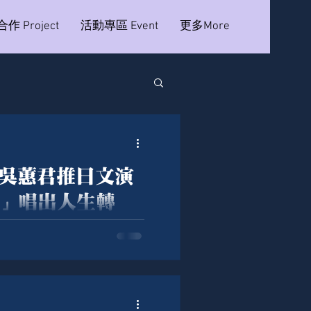
作 Project
活動專區 Event
更多More
吳蕙君推日文演
」唱出人生轉
日文演歌單曲「春風の旅
嗓音，唱出人生旅途中關於希
示，歌曲中最讓她有感觸的一
她認為人生很多時候沒有標準