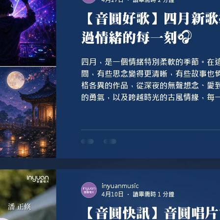
4月27日
讀畢需時 2 分鐘
答案，「但還是得帶著微笑往前走。」
【音圓好歌】四月新歌
過情緒的每一刻🎧
四月，是一個情緒特別柔軟的季節。在
間，有些思念變得更清晰，有些故事也悄悄浮現。 這
格各異的作品，從深夜的無聲想念、愛
的勇氣，以及跨越時光的古風情緣，每
inyuanmusic
4月10日
讀畢需時 1 分鐘
【音圓快訊】音圓唱片