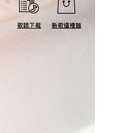
歌譜下載
​新歌這裡聽