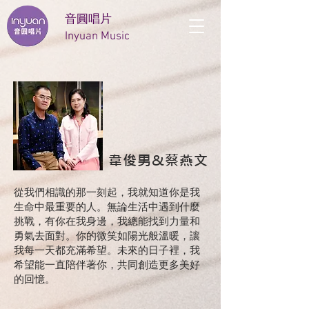
音圓唱片
Inyuan Music
​韋俊男&蔡燕文
從我們相識的那一刻起，我就知道你是我
生命中最重要的人。無論生活中遇到什麼
挑戰，有你在我身邊，我總能找到力量和
勇氣去面對。你的微笑如陽光般溫暖，讓
我每一天都充滿希望。未來的日子裡，我
希望能一直陪伴著你，共同創造更多美好
的回憶。