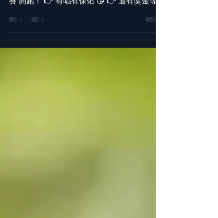
🎉 🎤 音圓唱片最新歌曲《聖母》網路傳唱大
賽 開跑！ 👉 有唱有保佑 😘 👉 還有獎金等
你拿 😍